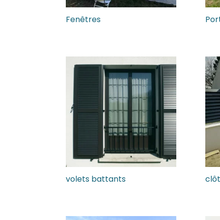
Fenêtres
Port
volets battants
clô