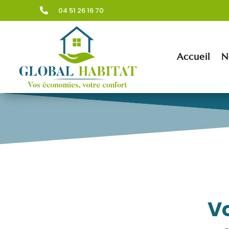
04 51 26 16 70

Accueil
N
Vo