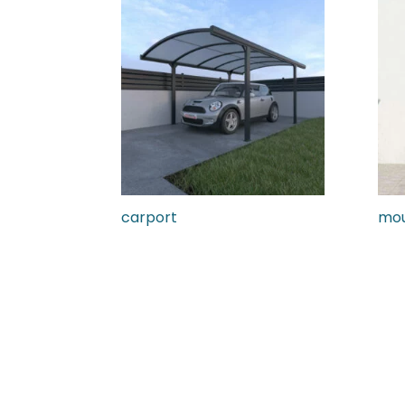
carport
mou