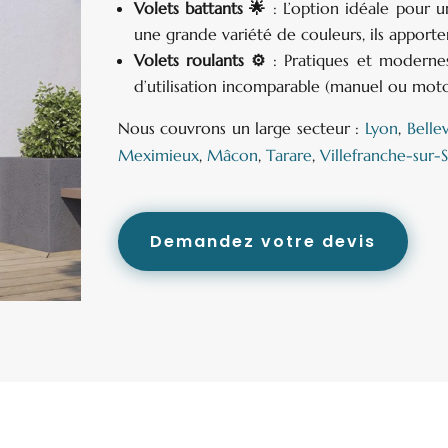
Volets battants 🌟
: L’option idéale pour u
une grande variété de couleurs, ils appor
Volets roulants ⚙️
: Pratiques et modernes,
d’utilisation incomparable (manuel ou motor
Nous couvrons un large secteur :
Lyon
,
Belle
Meximieux
,
Mâcon
,
Tarare
,
Villefranche-sur-
Demandez votre devis