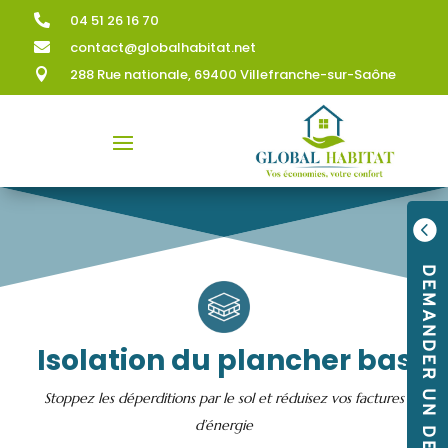
04 51 26 16 70

contact@globalhabitat.net

288 Rue nationale, 69400 Villefranche-sur-Saône


DEMANDER UN DEVIS
Isolation du plancher bas
Stoppez les déperditions par le sol et réduisez vos factures
d’énergie