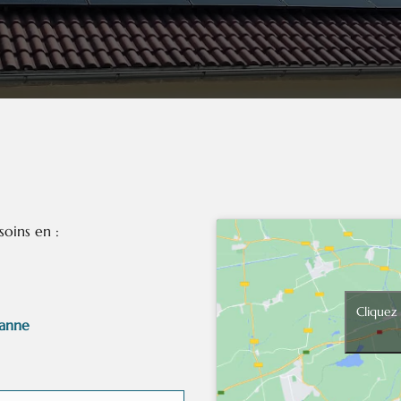
oins en :
Cliquez
banne