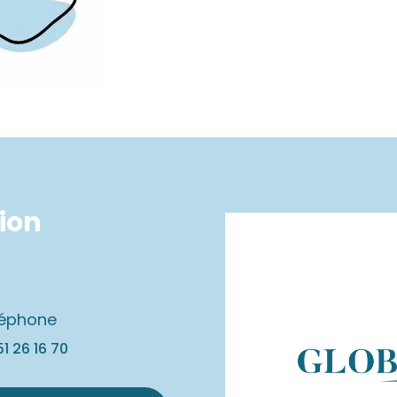
tion
léphone
51 26 16
70