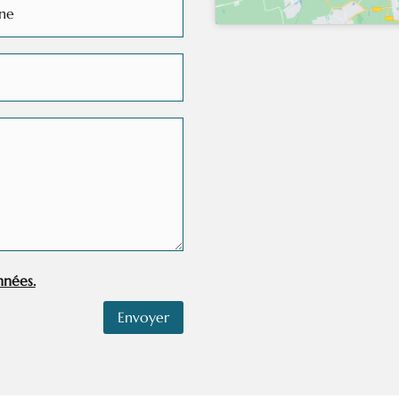
nnées.
Envoyer