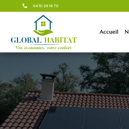
04 51 26 16 70

Accueil
N