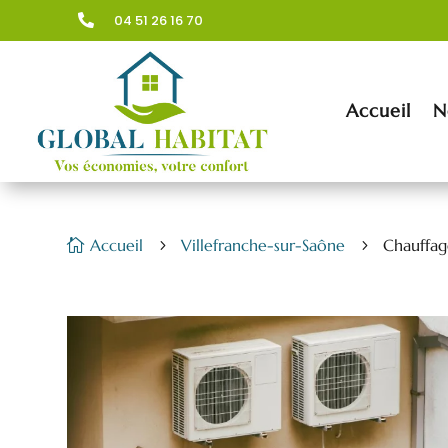
04 51 26 16 70

Accueil
N
Accueil
Villefranche-sur-Saône
Chauffag

5
5