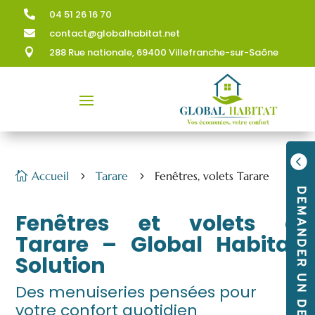
04 51 26 16 70

contact@globalhabitat.net

288 Rue nationale, 69400 Villefranche-sur-Saône


Accueil
Tarare
Fenêtres, volets Tarare

5
5
DEMANDER UN DEVIS
Fenêtres et volets à
Tarare – Global Habitat
Solution
Des menuiseries pensées pour
votre confort quotidien