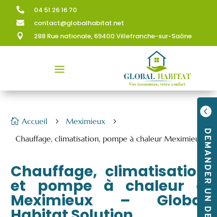
04 51 26 16 70

contact@globalhabitat.net

288 Rue nationale, 69400 Villefranche-sur-Saône


Accueil
Meximieux

5
5
DEMANDER UN DEVIS
Chauffage, climatisation, pompe à chaleur Meximieux
Chauffage, climatisation
et pompe à chaleur à
Meximieux – Global
Habitat Solution