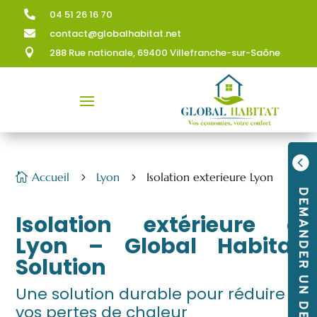
04 51 26 16 70

contact@globalhabitat.net

288 Rue nationale, 69400 Villefranche-sur-Saône


Accueil
Lyon
Isolation exterieure Lyon

5
5
DEMANDER UN DEVIS
Isolation extérieure à
Lyon – Global Habitat
Solution
Une solution durable pour réduire
vos pertes de chaleur