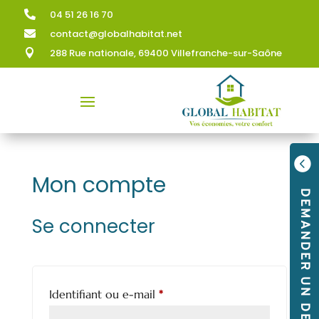
04 51 26 16 70

contact@globalhabitat.net

288 Rue nationale, 69400 Villefranche-sur-Saône


Mon compte
DEMANDER UN DEVIS
Se connecter
Obligatoire
Identifiant ou e-mail
*