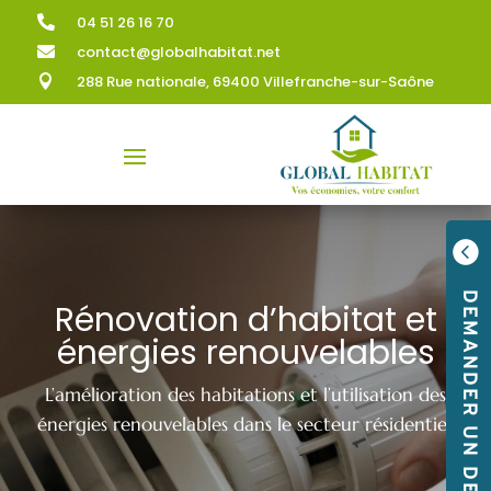
04 51 26 16 70

contact@globalhabitat.net

288 Rue nationale, 69400 Villefranche-sur-Saône


DEMANDER UN DEVIS
Rénovation d’habitat et
énergies renouvelables
L’amélioration des habitations et l’utilisation des
énergies renouvelables dans le secteur résidentiel.